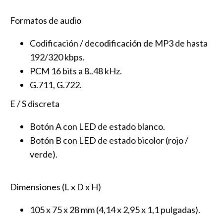
Formatos de audio
Codificación / decodificación de MP3 de hasta
192/320 kbps.
PCM 16 bits a 8..48 kHz.
G.711, G.722.
E / S discreta
Botón A con LED de estado blanco.
Botón B con LED de estado bicolor (rojo /
verde).
Dimensiones (L x D x H)
105 x 75 x 28 mm (4,14 x 2,95 x 1,1 pulgadas).